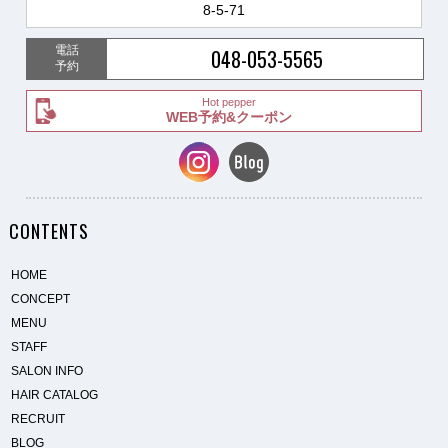
8-5-71
電話
048-053-5565
予約
Hot pepper
WEB予約&クーポン
CONTENTS
HOME
CONCEPT
MENU
STAFF
SALON INFO
HAIR CATALOG
RECRUIT
BLOG