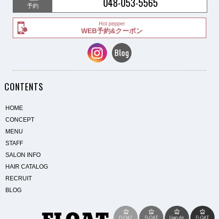
048-053-5565
予約
Hot pepper
WEB予約&クーポン
CONTENTS
HOME
CONCEPT
MENU
STAFF
SALON INFO
HAIR CATALOG
RECRUIT
BLOG