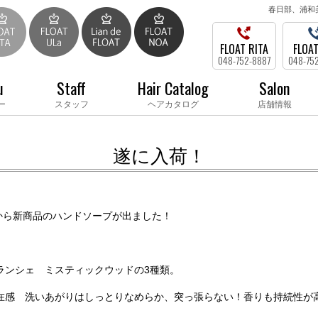
春日部、浦和
FLOAT RITA
FLOAT
048-752-8887
048-75
u
Staff
Hair Catalog
Salon
ー
スタッフ
ヘアカタログ
店舗情報
遂に入荷！
LoA から新商品のハンドソープが出ました！
ランシェ ミスティックウッドの3種類。
在感 洗いあがりはしっとりなめらか、突っ張らない！香りも持続性が