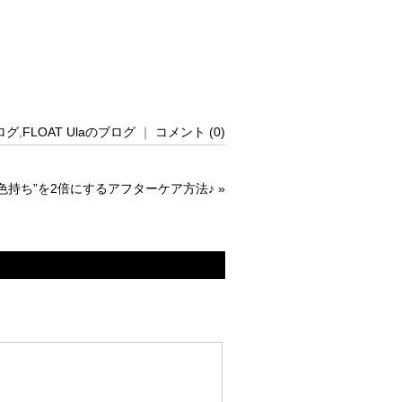
ログ
,
FLOAT Ulaのブログ
｜
コメント (0)
色持ち”を2倍にするアフターケア方法♪
»