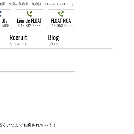
美園、久喜の美容室・美容院｜FLOAT（フロート）
 Ula
Lian de FLOAT
FLOAT NOA
2-5616
048-812-2288
048-053-5565
Recruit
Blog
リクルート
ブログ
高くいつまでも癒されちゃう！